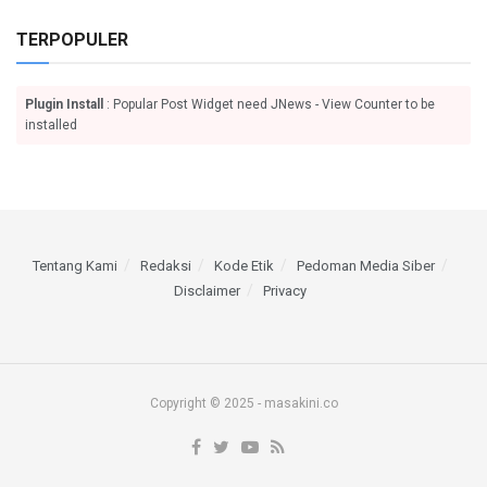
TERPOPULER
Plugin Install
: Popular Post Widget need JNews - View Counter to be
installed
Tentang Kami
Redaksi
Kode Etik
Pedoman Media Siber
Disclaimer
Privacy
Copyright © 2025 - masakini.co