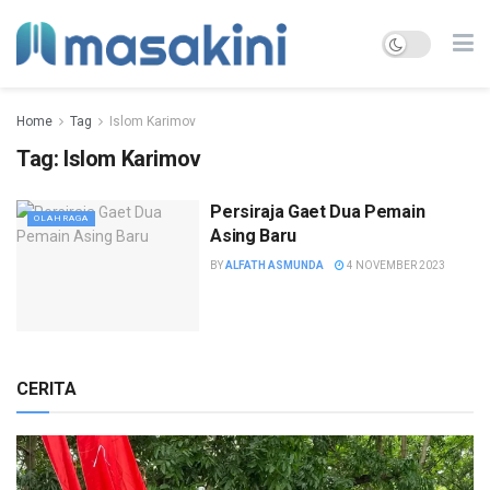
Home
Tag
Islom Karimov
Tag:
Islom Karimov
Persiraja Gaet Dua Pemain
OLAHRAGA
Asing Baru
BY
ALFATH ASMUNDA
4 NOVEMBER 2023
CERITA