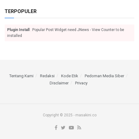
TERPOPULER
Plugin Install
: Popular Post Widget need JNews - View Counter to be
installed
Tentang Kami
Redaksi
Kode Etik
Pedoman Media Siber
Disclaimer
Privacy
Copyright © 2025 - masakini.co