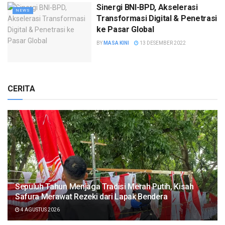
Sinergi BNI-BPD, Akselerasi
NEWS
Transformasi Digital & Penetrasi
ke Pasar Global
BY
MASA KINI
13 DESEMBER 2022
CERITA
Sepuluh Tahun Menjaga Tradisi Merah Putih, Kisah
Safura Merawat Rezeki dari Lapak Bendera
4 AGUSTUS 2026