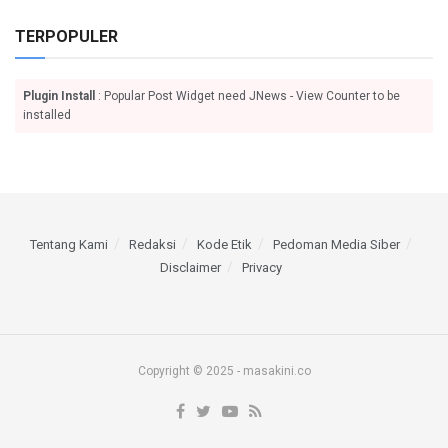
TERPOPULER
Plugin Install
: Popular Post Widget need JNews - View Counter to be
installed
Tentang Kami
Redaksi
Kode Etik
Pedoman Media Siber
Disclaimer
Privacy
Copyright © 2025 - masakini.co