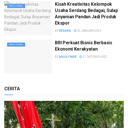
Kisah Kreativitas Kelompok
NASIONAL
Usaha Serdang Bedagai, Sulap
Anyaman Pandan Jadi Produk
Ekspor
BY
REDAKSI
25 JANUARI 2023
BRI Perkuat Bisnis Berbasis
NASIONAL
Ekonomi Kerakyatan
BY
AHLUL FIKAR
27 OKTOBER 2022
CERITA