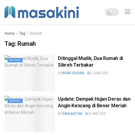
Home
Tag
Rumah
Tag:
Rumah
Ditinggal Mudik, Dua Rumah di
DAERAH
Sibreh Terbakar
BY
RISKA ZULFIRA
7 JUNI 2025
Update: Dampak Hujan Deras dan
DAERAH
Angin Kencang di Bener Meriah
BY
SYAH ANTONI
31 MEI 2025