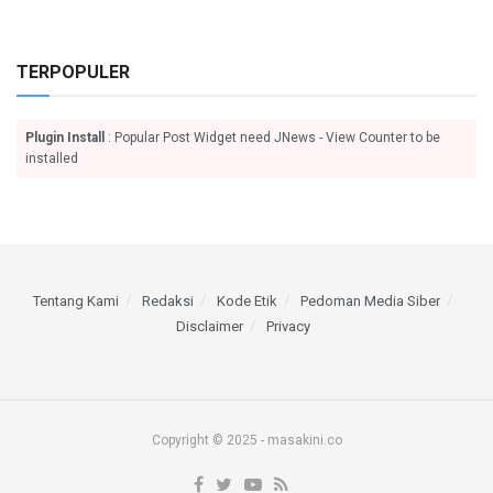
TERPOPULER
Plugin Install
: Popular Post Widget need JNews - View Counter to be
installed
Tentang Kami
Redaksi
Kode Etik
Pedoman Media Siber
Disclaimer
Privacy
Copyright © 2025 - masakini.co