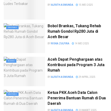
BY
ALFATH ASMUNDA
15 MEI 2025
Bobol Brankas, Tukang Rehab
DAERAH
Rumah Gondol Rp280 Juta di
Aceh Besar
BY
RISKA ZULFIRA
14 MEI 2025
Aceh Dapat Penghargaan atas
NEWS
Kontribusi pada Program 3 Juta
Rumah
BY
ALFATH ASMUNDA
29 APRIL 2025
Ketua PKK Aceh Data Calon
DAERAH
Penerima Bantuan Rumah di Dua
Daerah
BY
ALFATH ASMUNDA
20 MARET 2025