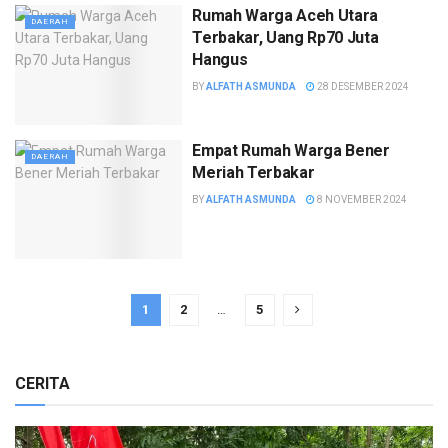
Rumah Warga Aceh Utara
DAERAH
Terbakar, Uang Rp70 Juta
Hangus
BY
ALFATH ASMUNDA
28 DESEMBER 2024
Empat Rumah Warga Bener
DAERAH
Meriah Terbakar
BY
ALFATH ASMUNDA
8 NOVEMBER 2024
1
2
…
5
CERITA