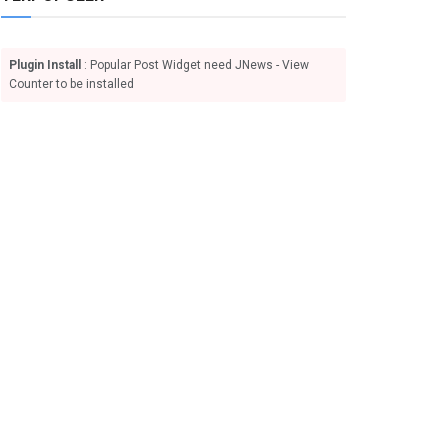
Plugin Install
: Popular Post Widget need JNews - View
Counter to be installed