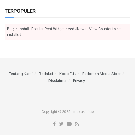
TERPOPULER
Plugin Install
: Popular Post Widget need JNews - View Counter to be
installed
Tentang Kami
Redaksi
Kode Etik
Pedoman Media Siber
Disclaimer
Privacy
Copyright © 2025 - masakini.co