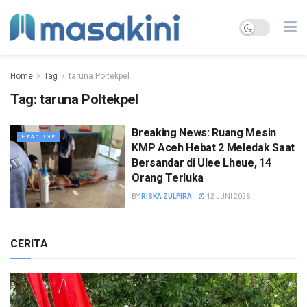
Home
Tag
taruna Poltekpel
Tag:
taruna Poltekpel
Breaking News: Ruang Mesin
HEADLINE
KMP Aceh Hebat 2 Meledak Saat
Bersandar di Ulee Lheue, 14
Orang Terluka
BY
RISKA ZULFIRA
12 JUNI 2026
CERITA