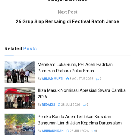
Next Post
26 Grup Siap Bersaing di Festival Ratoh Jaroe
Related
Posts
Merekam Luka Bumi, PFI Aceh Hadirkan
Pameran Prahara Pulau Emas
BY
AHMAD MUFTI
3 AGUSTUS 2026
0
Illiza Masuk Nominasi Apresiasi Swara Cantika
2026
BY
REDAKSI
28 JULI 2026
0
Pemko Banda Aceh Tertibkan Kios dan
Bangunan Liar di Jalan Kopelma Darussalam
BY
AININADHIRAH
23 JULI 2026
0