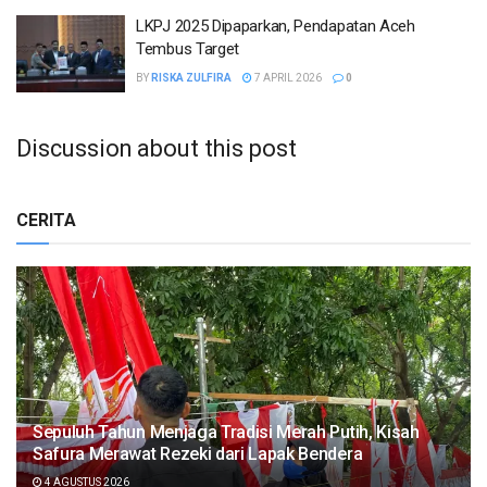
LKPJ 2025 Dipaparkan, Pendapatan Aceh
Tembus Target
BY
RISKA ZULFIRA
7 APRIL 2026
0
Discussion about this post
CERITA
Sepuluh Tahun Menjaga Tradisi Merah Putih, Kisah
Safura Merawat Rezeki dari Lapak Bendera
4 AGUSTUS 2026