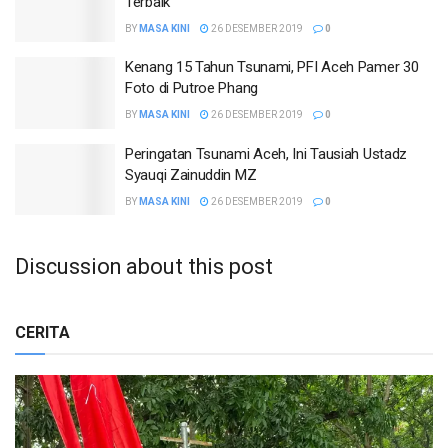
Terbaik
BY
MASA KINI
26 DESEMBER 2019
0
Kenang 15 Tahun Tsunami, PFI Aceh Pamer 30
Foto di Putroe Phang
BY
MASA KINI
26 DESEMBER 2019
0
Peringatan Tsunami Aceh, Ini Tausiah Ustadz
Syauqi Zainuddin MZ
BY
MASA KINI
26 DESEMBER 2019
0
Discussion about this post
CERITA