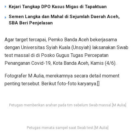
Kejari Tangkap DPO Kasus Migas di Tapaktuan
Semen Langka dan Mahal di Sejumlah Daerah Aceh,
SBA Beri Penjelasan
Agar target tercapai, Pemko Banda Aceh bekerjasama
dengan Universitas Syiah Kuala (Unsyiah) laksanakan Swab
test massal di di Posko Gugus Tugas Percepatan
Penanganan Covid-19, Kota Banda Aceh, Kamis (4/6).
Fotografer M Aulia, merekamnya secara detail moment
penting tersebut. Berikut foto-foto karyanya.[]
Petugas memberikan arahan pada tim sebelum Swab massal.[M Aulia]
Petugas menata sampel saat Swab test.[M Aulia]