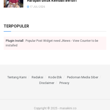
Harapan untuk Kembali Berdiri
17 JULI 2026
TERPOPULER
Plugin Install
: Popular Post Widget need JNews - View Counter to be
installed
Tentang Kami
Redaksi
Kode Etik
Pedoman Media Siber
Disclaimer
Privacy
Copyright © 2025 - masakini.co