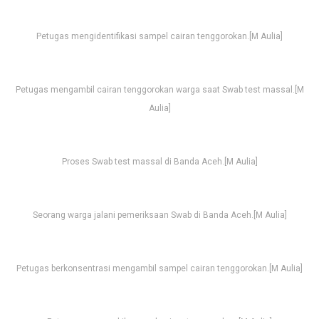
Petugas mengidentifikasi sampel cairan tenggorokan.[M Aulia]
Petugas mengambil cairan tenggorokan warga saat Swab test massal.[M
Aulia]
Proses Swab test massal di Banda Aceh.[M Aulia]
Seorang warga jalani pemeriksaan Swab di Banda Aceh.[M Aulia]
Petugas berkonsentrasi mengambil sampel cairan tenggorokan.[M Aulia]