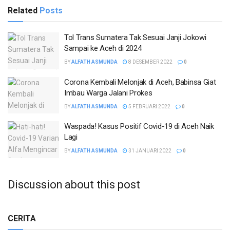
Related
Posts
Tol Trans Sumatera Tak Sesuai Janji Jokowi
Sampai ke Aceh di 2024
BY
ALFATH ASMUNDA
8 DESEMBER 2022
0
Corona Kembali Melonjak di Aceh, Babinsa Giat
Imbau Warga Jalani Prokes
BY
ALFATH ASMUNDA
5 FEBRUARI 2022
0
Waspada! Kasus Positif Covid-19 di Aceh Naik
Lagi
BY
ALFATH ASMUNDA
31 JANUARI 2022
0
Discussion about this post
CERITA