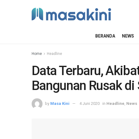
BERANDA
NEWS
Home
Headline
Data Terbaru, Akib
Bangunan Rusak di
by
Masa Kini
4 Juni 2020
in
Headline
,
News