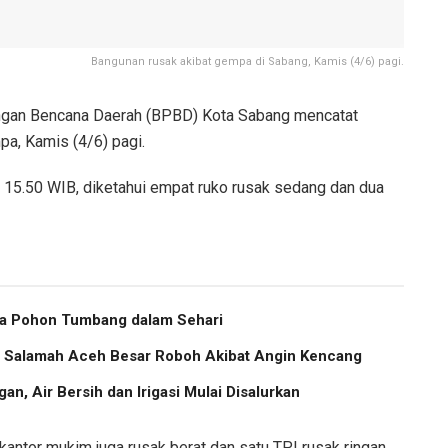
Bangunan rusak akibat gempa di Sabang, Kamis (4/6) pagi.
gan Bencana Daerah (BPBD) Kota Sabang mencatat
a, Kamis (4/6) pagi.
l 15.50 WIB, diketahui empat ruko rusak sedang dan dua
ma Pohon Tumbang dalam Sehari
us Salamah Aceh Besar Roboh Akibat Angin Kencang
an, Air Bersih dan Irigasi Mulai Disalurkan
u kantor mukim juga rusak berat dan satu TPI rusak ringan.