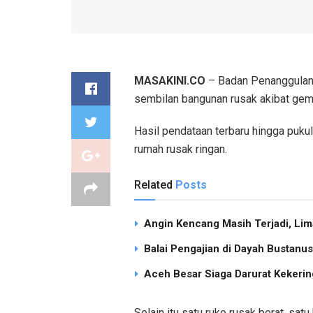
MASAKINI.CO
– Badan Penanggulan
sembilan bangunan rusak akibat gemp
Hasil pendataan terbaru hingga puku
rumah rusak ringan.
Related
Posts
Angin Kencang Masih Terjadi, Li
Balai Pengajian di Dayah Bustan
Aceh Besar Siaga Darurat Kekering
Selain itu satu ruko rusak berat, sat