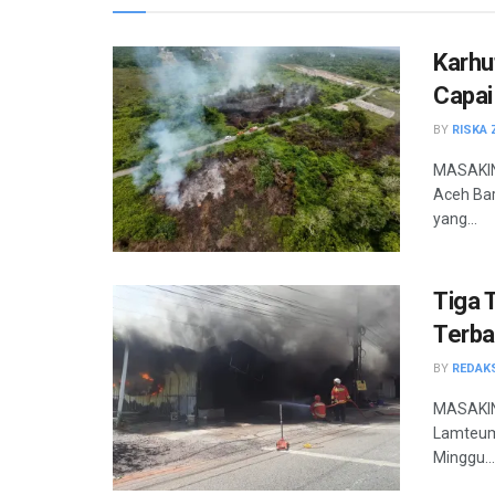
Karhu
Capai
BY
RISKA 
MASAKINI
Aceh Bar
yang...
Tiga 
Terba
BY
REDAK
MASAKINI
Lamteume
Minggu...