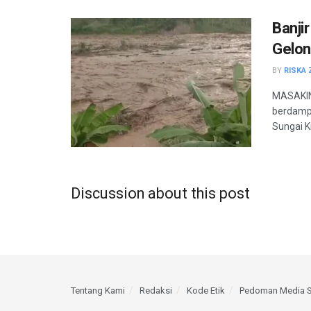
Banji
Gelon
BY
RISKA 
MASAKINI
berdamp
Sungai K
Discussion about this post
Tentang Kami
Redaksi
Kode Etik
Pedoman Media S