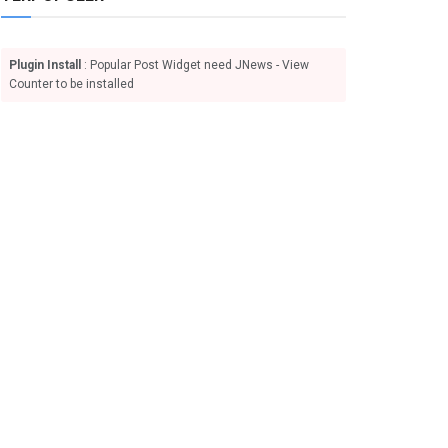
Plugin Install
: Popular Post Widget need JNews - View
Counter to be installed