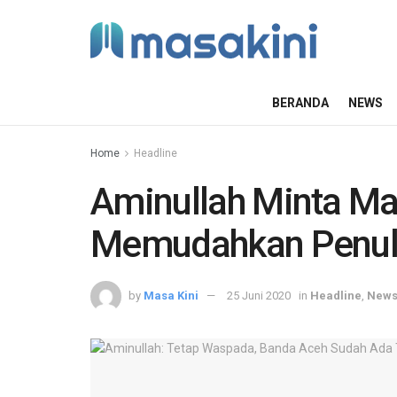
BERANDA
NEWS
Home
Headline
Aminullah Minta Ma
Memudahkan Penulu
by
Masa Kini
25 Juni 2020
in
Headline
,
New