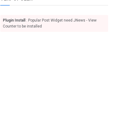
Plugin Install
: Popular Post Widget need JNews - View
Counter to be installed