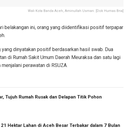
Wali Kota Banda Aceh, Aminullah Usman. [Dok Humas Bna]
belakangan ini, orang yang diidentifikasi positif terpapar
eh.
g yang dinyatakan positif berdasarkan hasil swab. Dua
an di Rumah Sakit Umum Daerah Meuraksa dan satu lagi
ya menjalani perawatan di RSUZA.
r, Tujuh Rumah Rusak dan Delapan Titik Pohon
, 21 Hektar Lahan di Aceh Besar Terbakar dalam 7 Bulan