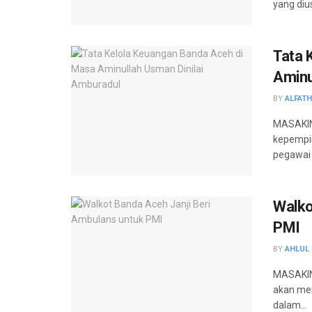
yang dius
Tata 
Aminu
BY
ALFAT
MASAKIN
kepempi
pegawai 
Walko
PMI
BY
AHLUL 
MASAKINI
akan me
dalam...