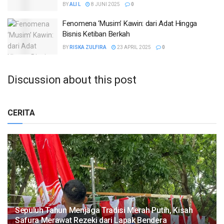
BY
ALI L
8 JUNI 2025
0
Fenomena ‘Musim’ Kawin: dari Adat Hingga
Bisnis Ketiban Berkah
BY
RISKA ZULFIRA
23 APRIL 2025
0
Discussion about this post
CERITA
Sepuluh Tahun Menjaga Tradisi Merah Putih, Kisah
Safura Merawat Rezeki dari Lapak Bendera