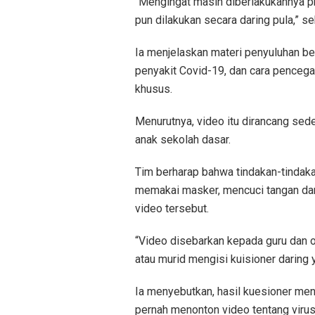
“Mengingat masih diberlakukannya pr
pun dilakukan secara daring pula,” se
Ia menjelaskan materi penyuluhan ber
penyakit Covid-19, dan cara penceg
khusus.
Menurutnya, video itu dirancang sed
anak sekolah dasar.
Tim berharap bahwa tindakan-tindaka
memakai masker, mencuci tangan dan 
video tersebut.
“Video disebarkan kepada guru dan or
atau murid mengisi kuisioner daring y
Ia menyebutkan, hasil kuesioner men
pernah menonton video tentang virus