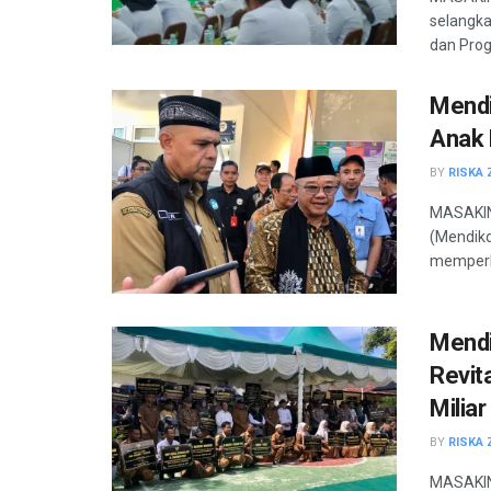
selangka
dan Prog
Mendi
Anak 
BY
RISKA 
MASAKIN
(Mendik
memperlu
Mendi
Revita
Miliar
BY
RISKA 
MASAKIN