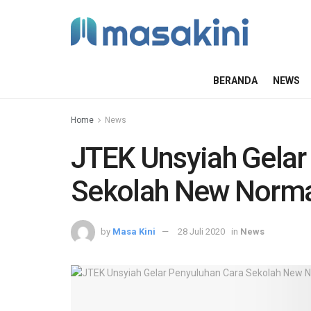
BERANDA
NEWS
Home
News
JTEK Unsyiah Gelar
Sekolah New Norm
by
Masa Kini
28 Juli 2020
in
News