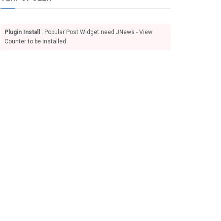
Plugin Install
: Popular Post Widget need JNews - View
Counter to be installed