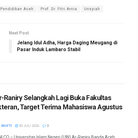
Pendidikan Aceh
Prof. Dr. Fitri Arnia
Unsyiah
Next Post
Jelang Idul Adha, Harga Daging Meugang di
Pasar Induk Lambaro Stabil
r-Raniry Selangkah Lagi Buka Fakultas
teran, Target Terima Mahasiswa Agustus
 MUFTI
30 JULI 2026
0
.CO – Universitas Islam Negeri (UIN) Ar-Raniry Banda Aceh