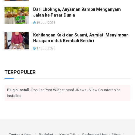
Dari Lhoknga, Anyaman Bambu Menganyam
Jalan ke Pasar Dunia
19 JULI 2026
Kehilangan Kaki dan Suami, Asmiati Menyimpan
Harapan untuk Kembali Berdiri
17 JULI 2026
TERPOPULER
Plugin Install
: Popular Post Widget need JNews - View Counter to be
installed
Tentang Kami
Redaksi
Kode Etik
Pedoman Media Siber