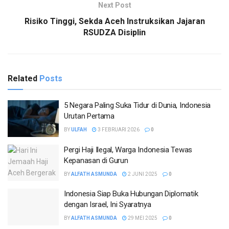
Next Post
Risiko Tinggi, Sekda Aceh Instruksikan Jajaran
RSUDZA Disiplin
Related
Posts
5 Negara Paling Suka Tidur di Dunia, Indonesia
Urutan Pertama
BY
ULFAH
3 FEBRUARI 2026
0
Pergi Haji Ilegal, Warga Indonesia Tewas
Kepanasan di Gurun
BY
ALFATH ASMUNDA
2 JUNI 2025
0
Indonesia Siap Buka Hubungan Diplomatik
dengan Israel, Ini Syaratnya
BY
ALFATH ASMUNDA
29 MEI 2025
0