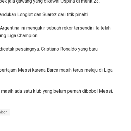
bek jala gawang yang dikawal Ospina di menit 23.
ndukan Lenglet dan Suarez dari titik pinalti.
rgentina ini mengukir sebuah rekor tersendiri. Ia telah
ang Liga Champion.
dicetak pesaingnya, Cristiano Ronaldo yang baru
ipertajam Messi karena Barca masih terus melaju di Liga
, masih ada satu klub yang belum pernah dibobol Messi,
ekor