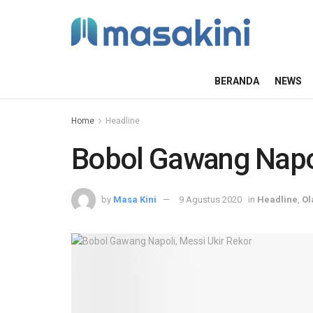
BERANDA
NEWS
Home
Headline
Bobol Gawang Napol
by
Masa Kini
9 Agustus 2020
in
Headline
,
Ol