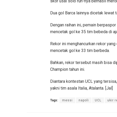
skor usai solo run-nya berhasil mero
Dua gol Barca lainnya dicetak lewat ta
Dengan raihan ini, pemain berpaspor A
mencetak gol ke 35 tim bebeda di aj
Rekor ini menghancurkan rekor yang 
mencetak gol ke 33 tim berbeda.
Bahkan, rekor tersebut masih bisa d
Champion tahun ini.
Diantara kontestan UCL yang tersisa
yakni tim asala Italia, Atalanta. [Jal]
Tags:
messi
napoli
UCL
ukir r