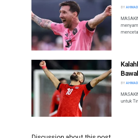
BY
AHMAD
MASAKINI
menyamak
mencetak
Kalah
Bawah
BY
AHMAD
MASAKINI
untuk Ti
Discussion about this post