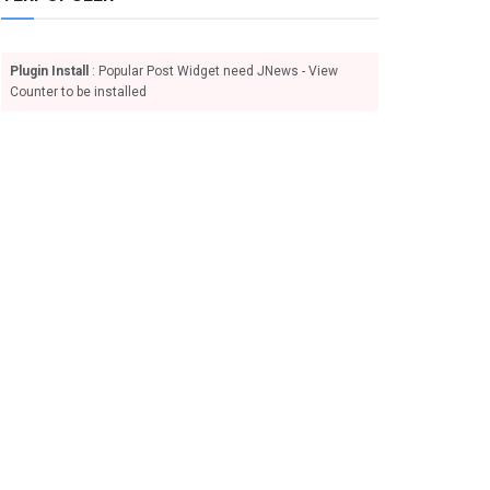
Plugin Install
: Popular Post Widget need JNews - View
Counter to be installed