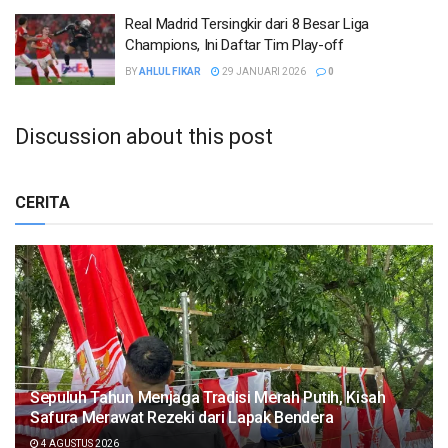
Real Madrid Tersingkir dari 8 Besar Liga
Champions, Ini Daftar Tim Play-off
BY
AHLUL FIKAR
29 JANUARI 2026
0
Discussion about this post
CERITA
Sepuluh Tahun Menjaga Tradisi Merah Putih, Kisah
Safura Merawat Rezeki dari Lapak Bendera
4 AGUSTUS 2026