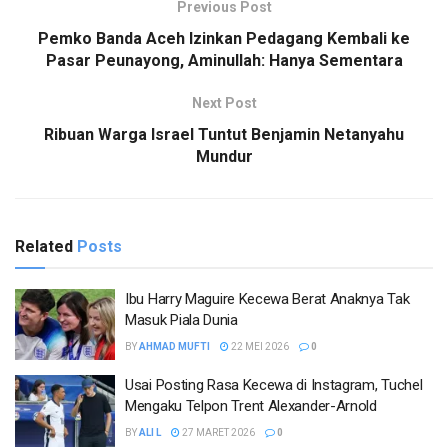
Previous Post
Pemko Banda Aceh Izinkan Pedagang Kembali ke
Pasar Peunayong, Aminullah: Hanya Sementara
Next Post
Ribuan Warga Israel Tuntut Benjamin Netanyahu
Mundur
Related
Posts
Ibu Harry Maguire Kecewa Berat Anaknya Tak
Masuk Piala Dunia
BY
AHMAD MUFTI
22 MEI 2026
0
Usai Posting Rasa Kecewa di Instagram, Tuchel
Mengaku Telpon Trent Alexander-Arnold
BY
ALI L
27 MARET 2026
0