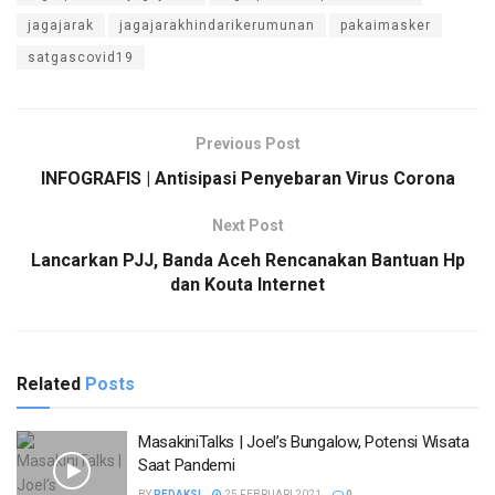
jagajarak
jagajarakhindarikerumunan
pakaimasker
satgascovid19
Previous Post
INFOGRAFIS | Antisipasi Penyebaran Virus Corona
Next Post
Lancarkan PJJ, Banda Aceh Rencanakan Bantuan Hp
dan Kouta Internet
Related
Posts
MasakiniTalks | Joel’s Bungalow, Potensi Wisata
Saat Pandemi
BY
REDAKSI
25 FEBRUARI 2021
0