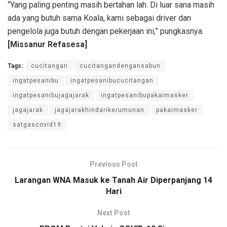
“Yang paling penting masih bertahan lah. Di luar sana masih
ada yang butuh sama Koala, kami sebagai driver dan
pengelola juga butuh dengan pekerjaan ini,” pungkasnya.
[Missanur Refasesa]
Tags:
cucitangan
cucitangandengansabun
ingatpesanibu
ingatpesanibucucitangan
ingatpesanibujagajarak
ingatpesanibupakaimasker
jagajarak
jagajarakhindarikerumunan
pakaimasker
satgascovid19
Previous Post
Larangan WNA Masuk ke Tanah Air Diperpanjang 14
Hari
Next Post