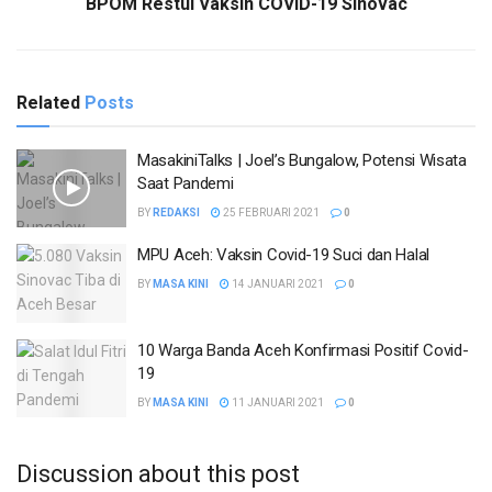
BPOM Restui Vaksin COVID-19 Sinovac
Related
Posts
MasakiniTalks | Joel’s Bungalow, Potensi Wisata
Saat Pandemi
BY
REDAKSI
25 FEBRUARI 2021
0
MPU Aceh: Vaksin Covid-19 Suci dan Halal
BY
MASA KINI
14 JANUARI 2021
0
10 Warga Banda Aceh Konfirmasi Positif Covid-
19
BY
MASA KINI
11 JANUARI 2021
0
Discussion about this post