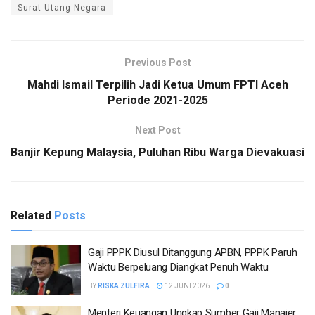
Surat Utang Negara
Previous Post
Mahdi Ismail Terpilih Jadi Ketua Umum FPTI Aceh
Periode 2021-2025
Next Post
Banjir Kepung Malaysia, Puluhan Ribu Warga Dievakuasi
Related
Posts
Gaji PPPK Diusul Ditanggung APBN, PPPK Paruh
Waktu Berpeluang Diangkat Penuh Waktu
BY
RISKA ZULFIRA
12 JUNI 2026
0
Menteri Keuangan Ungkap Sumber Gaji Manajer