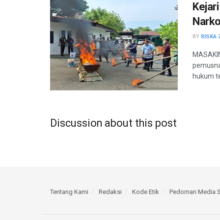
Kejar
Narko
BY
RISKA 
MASAKIN
pemusnah
hukum tet
Discussion about this post
Tentang Kami
Redaksi
Kode Etik
Pedoman Media S