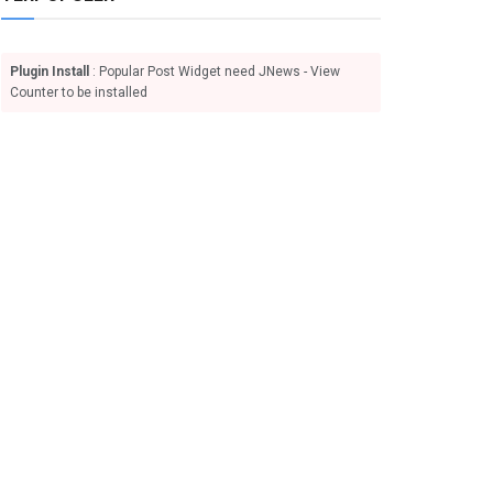
Plugin Install
: Popular Post Widget need JNews - View
Counter to be installed