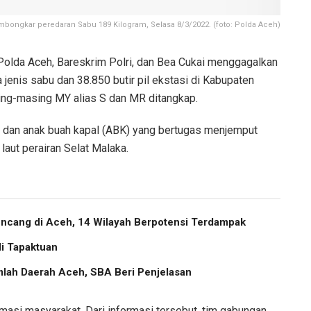
bongkar peredaran Sabu 189 Kilogram, Selasa 8/3/2022. (foto: Polda Aceh)
Polda Aceh, Bareskrim Polri, dan Bea Cukai menggagalkan
jenis sabu dan 38.850 butir pil ekstasi di Kabupaten
ing-masing MY alias S dan MR ditangkap.
 dan anak buah kapal (ABK) yang bertugas menjemput
laut perairan Selat Malaka.
cang di Aceh, 14 Wilayah Berpotensi Terdampak
i Tapaktuan
lah Daerah Aceh, SBA Beri Penjelasan
masi masyarakat. Dari informasi tersebut, tim gabungan