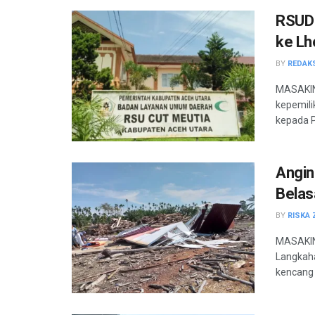
RSUD 
ke L
BY
REDAK
MASAKIN
kepemili
kepada P
Angin
Belas
BY
RISKA 
MASAKINI
Langkaha
kencang y