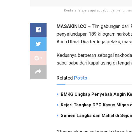
Konferensi pers aparat gabungan yang mem
MASAKINI.CO –
Tim gabungan dari 
penyelundupan 189 kilogram narkoba 
Aceh Utara. Dua terduga pelaku, mas
Keduanya berperan sebagai nakhoda
sabu-sabu dari kapal asing di tengah 
Related
Posts
BMKG Ungkap Penyebab Angin Ken
Kejari Tangkap DPO Kasus Migas d
Semen Langka dan Mahal di Sejum
“Pengungkapan ini bermula dari infor