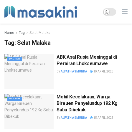
Home
Tag
Selat Malaka
Tag:
Selat Malaka
ABK Asal Rusia Meninggal di
DAERAH
Perairan Lhokseumawe
BY
ALFATH ASMUNDA
19 APRIL 2025
Mobil Kecelakaan, Warga
DAERAH
Bireuen Penyelundup 192 Kg
Sabu Dibekuk
BY
ALFATH ASMUNDA
15 APRIL 2025