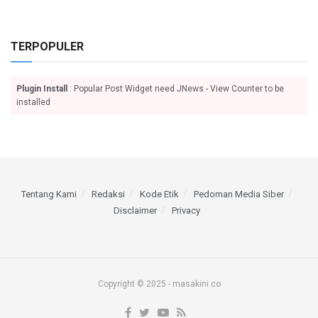
TERPOPULER
Plugin Install
: Popular Post Widget need JNews - View Counter to be
installed
Tentang Kami
Redaksi
Kode Etik
Pedoman Media Siber
Disclaimer
Privacy
Copyright © 2025 - masakini.co