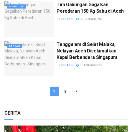
Tim Gabungan Gagalkan
HEADLINE
Peredaran 150 Kg Sabu di Aceh
BY
REDAKSI
25 JANUARI 2022
Tenggelam di Selat Malaka,
DAERAH
Nelayan Aceh Diselamatkan
Kapal Berbendera Singapura
BY
REDAKSI
6 JANUARI 2022
1
2
CERITA