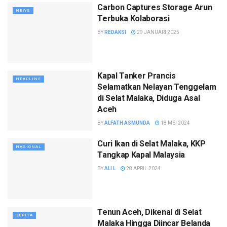
Carbon Captures Storage Arun
NEWS
Terbuka Kolaborasi
BY
REDAKSI
29 JANUARI 2025
Kapal Tanker Prancis
HEADLINE
Selamatkan Nelayan Tenggelam
di Selat Malaka, Diduga Asal
Aceh
BY
ALFATH ASMUNDA
18 MEI 2024
Curi Ikan di Selat Malaka, KKP
NASIONAL
Tangkap Kapal Malaysia
BY
ALI L
28 APRIL 2024
Tenun Aceh, Dikenal di Selat
CERITA
Malaka Hingga Diincar Belanda