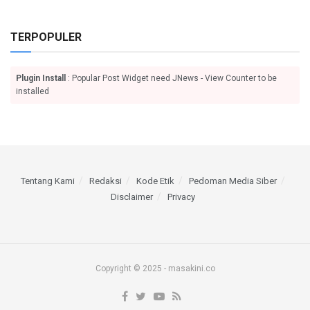
TERPOPULER
Plugin Install
: Popular Post Widget need JNews - View Counter to be
installed
Tentang Kami
Redaksi
Kode Etik
Pedoman Media Siber
Disclaimer
Privacy
Copyright © 2025 - masakini.co