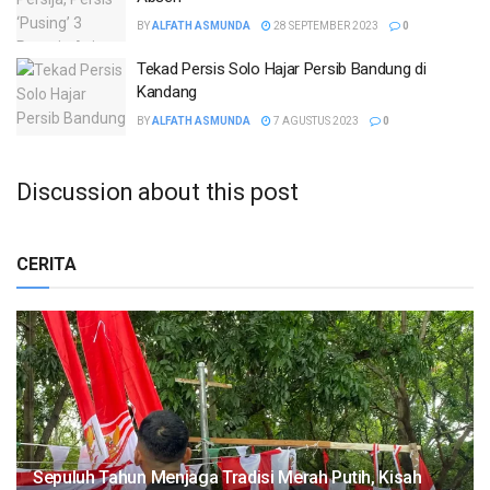
BY
ALFATH ASMUNDA
28 SEPTEMBER 2023
0
Tekad Persis Solo Hajar Persib Bandung di
Kandang
BY
ALFATH ASMUNDA
7 AGUSTUS 2023
0
Discussion about this post
CERITA
Sepuluh Tahun Menjaga Tradisi Merah Putih, Kisah