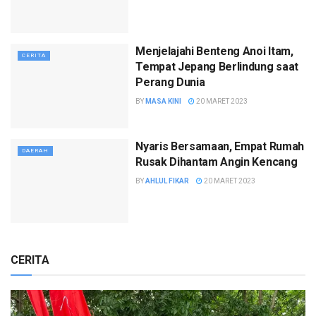
Menjelajahi Benteng Anoi Itam,
CERITA
Tempat Jepang Berlindung saat
Perang Dunia
BY
MASA KINI
20 MARET 2023
Nyaris Bersamaan, Empat Rumah
DAERAH
Rusak Dihantam Angin Kencang
BY
AHLUL FIKAR
20 MARET 2023
CERITA