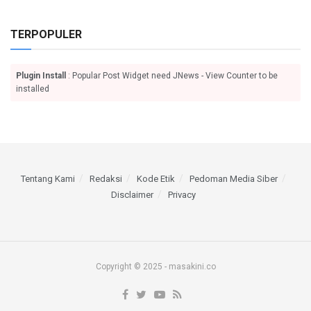
TERPOPULER
Plugin Install
: Popular Post Widget need JNews - View Counter to be
installed
Tentang Kami
Redaksi
Kode Etik
Pedoman Media Siber
Disclaimer
Privacy
Copyright © 2025 - masakini.co