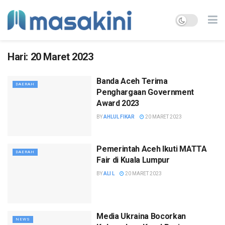
Hari:
20 Maret 2023
Banda Aceh Terima
DAERAH
Penghargaan Government
Award 2023
BY
AHLUL FIKAR
20 MARET 2023
Pemerintah Aceh Ikuti MATTA
DAERAH
Fair di Kuala Lumpur
BY
ALI L
20 MARET 2023
Media Ukraina Bocorkan
NEWS