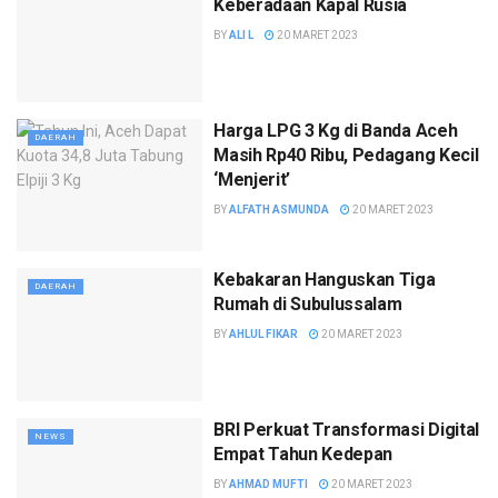
Keberadaan Kapal Rusia
BY
ALI L
20 MARET 2023
Harga LPG 3 Kg di Banda Aceh
DAERAH
Masih Rp40 Ribu, Pedagang Kecil
‘Menjerit’
BY
ALFATH ASMUNDA
20 MARET 2023
Kebakaran Hanguskan Tiga
DAERAH
Rumah di Subulussalam
BY
AHLUL FIKAR
20 MARET 2023
BRI Perkuat Transformasi Digital
NEWS
Empat Tahun Kedepan
BY
AHMAD MUFTI
20 MARET 2023