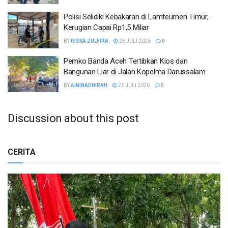
Polisi Selidiki Kebakaran di Lamteumen Timur,
Kerugian Capai Rp1,5 Miliar
BY
RISKA ZULFIRA
26 JULI 2026
0
Pemko Banda Aceh Tertibkan Kios dan
Bangunan Liar di Jalan Kopelma Darussalam
BY
AININADHIRAH
23 JULI 2026
0
Discussion about this post
CERITA