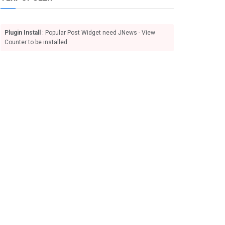
Plugin Install
: Popular Post Widget need JNews - View
Counter to be installed