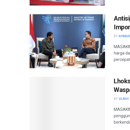
Antis
Impor
BY
AHMAD
MASAKINI
harga d
percepat
Lhoks
Waspa
BY
ULFAH
MASAKIN
penggun
berkend