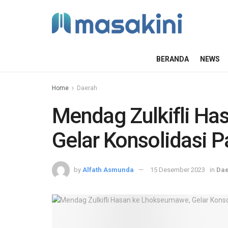
BERANDA
NEWS
Home
Daerah
Mendag Zulkifli Ha
Gelar Konsolidasi P
by
Alfath Asmunda
15 Desember 2023
in
Da