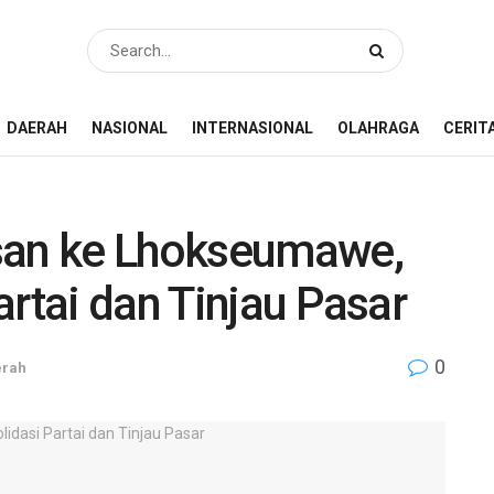
DAERAH
NASIONAL
INTERNASIONAL
OLAHRAGA
CERIT
san ke Lhokseumawe,
artai dan Tinjau Pasar
0
erah