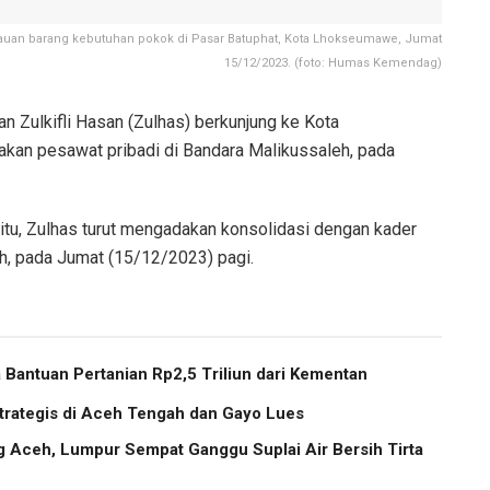
auan barang kebutuhan pokok di Pasar Batuphat, Kota Lhokseumawe, Jumat
15/12/2023. (foto: Humas Kemendag)
 Zulkifli Hasan (Zulhas) berkunjung ke Kota
an pesawat pribadi di Bandara Malikussaleh, pada
u, Zulhas turut mengadakan konsolidasi dengan kader
h, pada Jumat (15/12/2023) pagi.
Bantuan Pertanian Rp2,5 Triliun dari Kementan
trategis di Aceh Tengah dan Gayo Lues
g Aceh, Lumpur Sempat Ganggu Suplai Air Bersih Tirta