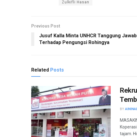
Zulkifli Hasan
Previous Post
Jusuf Kalla Minta UNHCR Tanggung Jawab
Terhadap Pengungsi Rohingya
Related
Posts
Rekru
Tembu
BY
AININA
MASAKIN
Koperasi
tajam. H