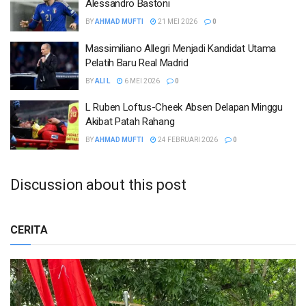
Alessandro Bastoni
BY
AHMAD MUFTI
21 MEI 2026
0
Massimiliano Allegri Menjadi Kandidat Utama
Pelatih Baru Real Madrid
BY
ALI L
6 MEI 2026
0
L Ruben Loftus-Cheek Absen Delapan Minggu
Akibat Patah Rahang
BY
AHMAD MUFTI
24 FEBRUARI 2026
0
Discussion about this post
CERITA