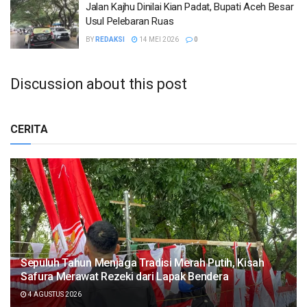
Jalan Kajhu Dinilai Kian Padat, Bupati Aceh Besar
Usul Pelebaran Ruas
BY
REDAKSI
14 MEI 2026
0
Discussion about this post
CERITA
Sepuluh Tahun Menjaga Tradisi Merah Putih, Kisah
Safura Merawat Rezeki dari Lapak Bendera
4 AGUSTUS 2026