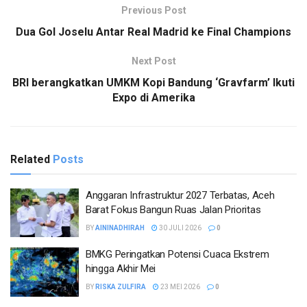
Previous Post
Dua Gol Joselu Antar Real Madrid ke Final Champions
Next Post
BRI berangkatkan UMKM Kopi Bandung ‘Gravfarm’ Ikuti
Expo di Amerika
Related
Posts
Anggaran Infrastruktur 2027 Terbatas, Aceh
Barat Fokus Bangun Ruas Jalan Prioritas
BY
AININADHIRAH
30 JULI 2026
0
BMKG Peringatkan Potensi Cuaca Ekstrem
hingga Akhir Mei
BY
RISKA ZULFIRA
23 MEI 2026
0