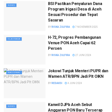
BSI Pastikan Penyaluran Dana
NEWS
Program Irigasi Desa di Aceh
Sesuai Prosedur dan Tepat
Sasaran
BY
RISKA ZULFIRA
7 NOVEMBER 2025
H-72, Progres Pembangunan
OLAHRAGA
Venue PON Aceh Capai 62
Persen
BY
RISKA ZULFIRA
27 JUNI 2024
Jokowi Tunjuk Menteri PUPR dan
NASIONAL
Wamen ATR/BPN Jadi Plt OIKN
BY
REDAKSI
4 JUNI 2024
Kanwil DJPb Aceh Sebut
NEWS
Anggaran PON Baru Terserap