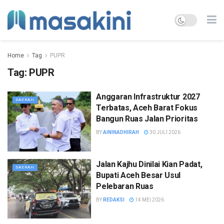
Home
Tag
PUPR
Tag:
PUPR
Anggaran Infrastruktur 2027
DAERAH
Terbatas, Aceh Barat Fokus
Bangun Ruas Jalan Prioritas
BY
AININADHIRAH
30 JULI 2026
Jalan Kajhu Dinilai Kian Padat,
DAERAH
Bupati Aceh Besar Usul
Pelebaran Ruas
BY
REDAKSI
14 MEI 2026