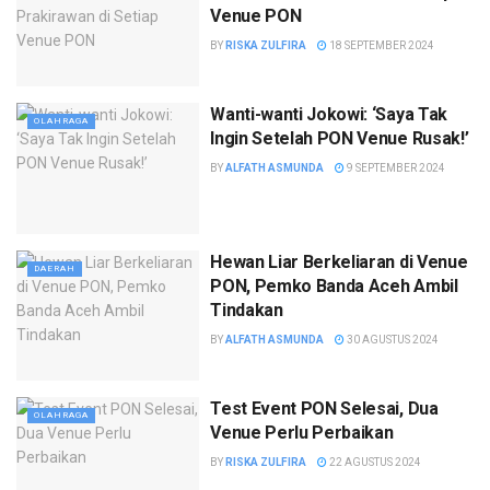
Venue PON
BY
RISKA ZULFIRA
18 SEPTEMBER 2024
Wanti-wanti Jokowi: ‘Saya Tak
OLAHRAGA
Ingin Setelah PON Venue Rusak!’
BY
ALFATH ASMUNDA
9 SEPTEMBER 2024
Hewan Liar Berkeliaran di Venue
DAERAH
PON, Pemko Banda Aceh Ambil
Tindakan
BY
ALFATH ASMUNDA
30 AGUSTUS 2024
Test Event PON Selesai, Dua
OLAHRAGA
Venue Perlu Perbaikan
BY
RISKA ZULFIRA
22 AGUSTUS 2024