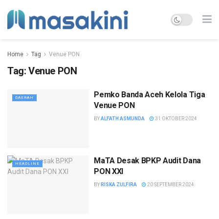
Home
Tag
Venue PON
Tag:
Venue PON
Pemko Banda Aceh Kelola Tiga
DAERAH
Venue PON
BY
ALFATH ASMUNDA
31 OKTOBER 2024
MaTA Desak BPKP Audit Dana
HEADLINE
PON XXI
BY
RISKA ZULFIRA
20 SEPTEMBER 2024