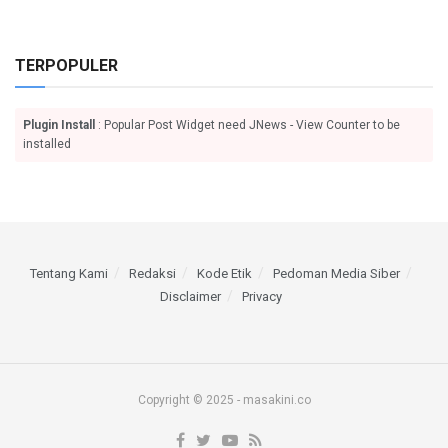
TERPOPULER
Plugin Install
: Popular Post Widget need JNews - View Counter to be
installed
Tentang Kami
Redaksi
Kode Etik
Pedoman Media Siber
Disclaimer
Privacy
Copyright © 2025 - masakini.co