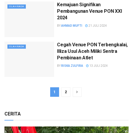
Kemajuan Signifikan
OLAHRAGA
Pembangunan Venue PON XXI
2024
BY
AHMAD MUFTI
21 JULI 2024
Cegah Venue PON Terbengkalai,
OLAHRAGA
Illiza Usul Aceh Miliki Sentra
Pembinaan Atlet
BY
RISKA ZULFIRA
13 JULI 2024
1
2
CERITA