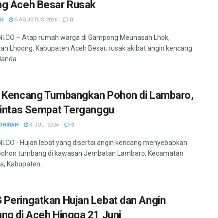
g Aceh Besar Rusak
SI
5 AGUSTUS 2026
0
I.CO – Atap rumah warga di Gampong Meunasah Lhok,
n Lhoong, Kabupaten Aceh Besar, rusak akibat angin kencang
anda...
 Kencang Tumbangkan Pohon di Lambaro,
Lintas Sempat Terganggu
DHIRAH
4 JULI 2026
0
.CO - Hujan lebat yang disertai angin kencang menyebabkan
pohon tumbang di kawasan Jembatan Lambaro, Kecamatan
a, Kabupaten...
Peringatkan Hujan Lebat dan Angin
ng di Aceh Hingga 21 Juni