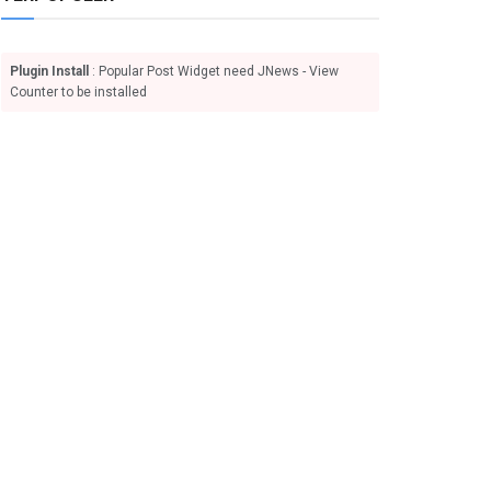
Plugin Install
: Popular Post Widget need JNews - View
Counter to be installed