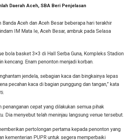
lah Daerah Aceh, SBA Beri Penjelasan
 Banda Aceh dan Aceh Besar beberapa hari terakhir
dam IM Mata Ie, Aceh Besar, ambruk pada Selasa
enue bola basket 3×3 di Hall Serba Guna, Kompleks Stadion
in kencang. Enam penonton menjadi korban.
nghantam jendela, sebagian kaca dan bingkainya lepas
kena pecahan kaca di bagian punggung dan tangan,” kata
i.
ah penanganan cepat yang dilakukan semua pihak
tu. Dia menyebut telah meninjau langsung venue tersebut.
 memberikan pertolongan pertama kepada penonton yang
gan kementerian PUPR untuk segera memperbaiki