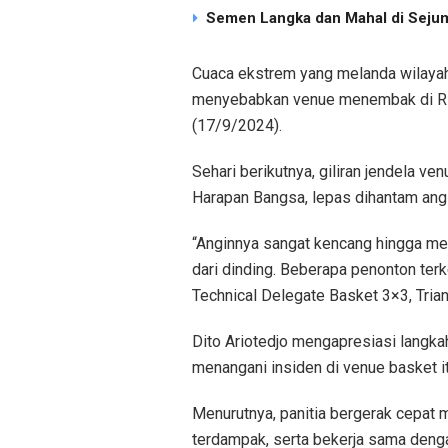
Semen Langka dan Mahal di Sejum
Cuaca ekstrem yang melanda wilayah
menyebabkan venue menembak di Rin
(17/9/2024).
Sehari berikutnya, giliran jendela v
Harapan Bangsa, lepas dihantam ang
“Anginnya sangat kencang hingga me
dari dinding. Beberapa penonton ter
Technical Delegate Basket 3×3, Triant
Dito Ariotedjo mengapresiasi langk
menangani insiden di venue basket i
Menurutnya, panitia bergerak cepat
terdampak, serta bekerja sama den