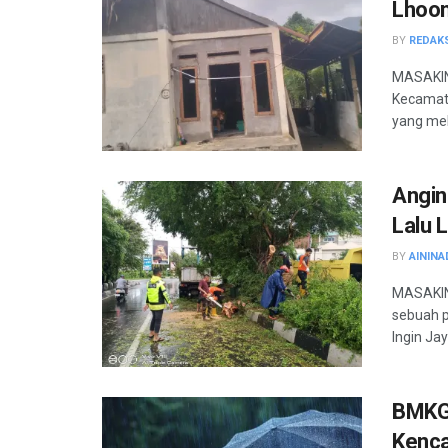
Lhoon
BY
REDAK
MASAKIN
Kecamata
yang mel
Angin
Lalu 
BY
AININA
MASAKINI
sebuah 
Ingin Jay
BMKG 
Kenca