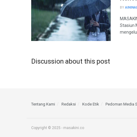
BY
AININA
MASAKINI
Stasiun 
mengelua
Discussion about this post
Tentang Kami
Redaksi
Kode Etik
Pedoman Media S
Copyright © 2025 - masakini.co