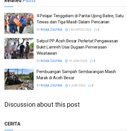
Related
Posts
4 Pelajar Tenggelam di Pantai Ujong Batee, Satu
Tewas dan Tiga Masih Dalam Pencarian
BY
RISKA ZULFIRA
1 AGUSTUS 2026
0
Satpol PP Aceh Besar Perketat Pengawasan
Bukit Lamreh Usai Dugaan Pemerasan
Wisatawan
BY
RISKA ZULFIRA
19 JUNI 2026
0
Pembuangan Sampah Sembarangan Masih
Marak di Aceh Besar
BY
RISKA ZULFIRA
9 JUNI 2026
0
Discussion about this post
CERITA