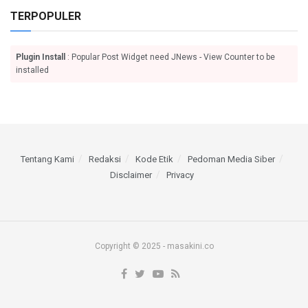
TERPOPULER
Plugin Install
: Popular Post Widget need JNews - View Counter to be
installed
Tentang Kami
Redaksi
Kode Etik
Pedoman Media Siber
Disclaimer
Privacy
Copyright © 2025 - masakini.co