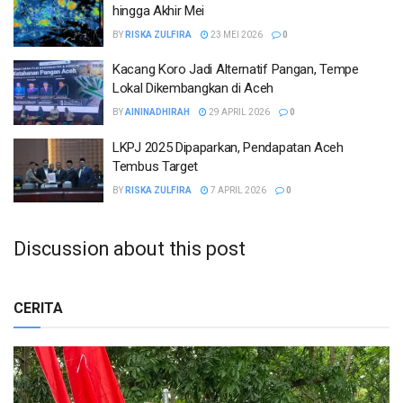
hingga Akhir Mei
BY
RISKA ZULFIRA
23 MEI 2026
0
Kacang Koro Jadi Alternatif Pangan, Tempe
Lokal Dikembangkan di Aceh
BY
AININADHIRAH
29 APRIL 2026
0
LKPJ 2025 Dipaparkan, Pendapatan Aceh
Tembus Target
BY
RISKA ZULFIRA
7 APRIL 2026
0
Discussion about this post
CERITA