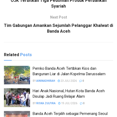
OJK Terbitkan Tiga Pedoman Produk Perbankan
Syariah
Next Post
Tim Gabungan Amankan Sejumlah Pelanggar Khalwat di
Banda Aceh
Related
Posts
Pemko Banda Aceh Tertibkan Kios dan
Bangunan Liar di Jalan Kopelma Darussalam
BY
AININADHIRAH
23 JULI 2026
0
Hari Anak Nasional, Hutan Kota Banda Aceh
Disulap Jadi Ruang Belajar Alam
BY
RISKA ZULFIRA
19 JULI 2026
0
Banda Aceh Terpilih sebagai Pemenang Seoul