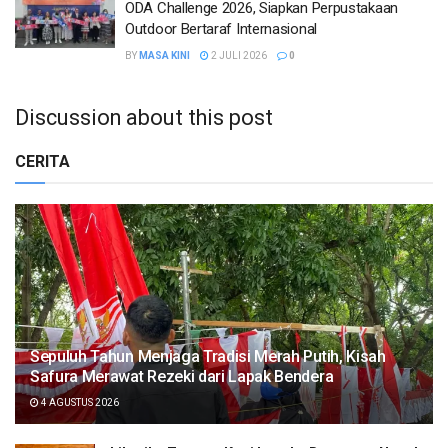
ODA Challenge 2026, Siapkan Perpustakaan
Outdoor Bertaraf Internasional
BY
MASA KINI
2 JULI 2026
0
Discussion about this post
CERITA
Sepuluh Tahun Menjaga Tradisi Merah Putih, Kisah
Safura Merawat Rezeki dari Lapak Bendera
4 AGUSTUS 2026