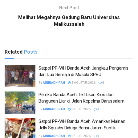
Next Post
Melihat Megahnya Gedung Baru Universitas
Malikussaleh
Related
Posts
Satpol PP-WH Banda Aceh Jangkau Pengemis
dan Dua Remaja di Musala SPBU
BY
AININADHIRAH
3 AGUSTUS 2026
0
Pemko Banda Aceh Tertibkan Kios dan
Bangunan Liar di Jalan Kopelma Darussalam
BY
AININADHIRAH
23 JULI 2026
0
Satpol PP-WH Banda Aceh Amankan Mainan
Jelly Squishy Diduga Berisi Jarum Suntik
BY
AININADHIRAH
22 JULI 2026
0