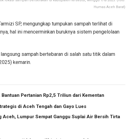
titik lokasi sampah berserakan di kabupaten tersebut, Minggu 1/6/2025. (foto:
Humas Aceh Barat)
Tarmizi SP, mengungkap tumpukan sampah terlihat di
utnya, hal ini mencerminkan buruknya sistem pengelolaan
t langsung sampah bertebaran di salah satu titik dalam
2025) kemarin.
Bantuan Pertanian Rp2,5 Triliun dari Kementan
trategis di Aceh Tengah dan Gayo Lues
g Aceh, Lumpur Sempat Ganggu Suplai Air Bersih Tirta