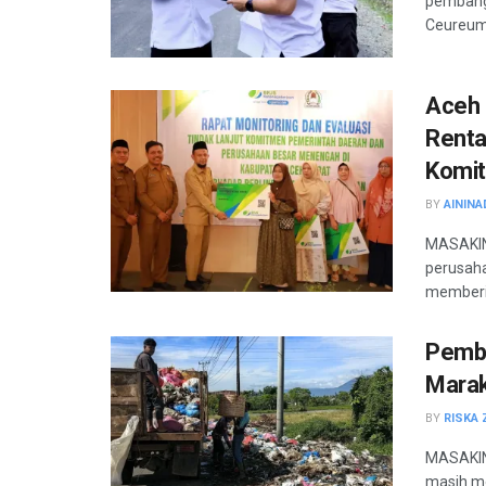
pembang
Ceureume
Aceh 
Renta
Komit
BY
AININA
MASAKIN
perusah
memberik
Pemb
Marak
BY
RISKA 
MASAKIN
masih me