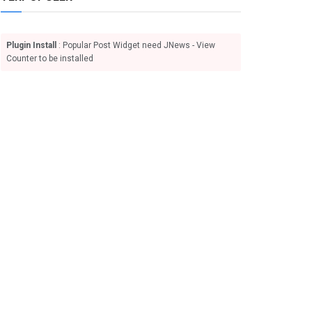
Plugin Install
: Popular Post Widget need JNews - View
Counter to be installed