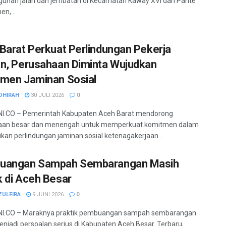
unan jalan dan jembatan di Kecamatan Kaway XVI dan Pante
n,...
Barat Perkuat Perlindungan Pekerja
n, Perusahaan Diminta Wujudkan
men Jaminan Sosial
DHIRAH
30 JULI 2026
0
I.CO – Pemerintah Kabupaten Aceh Barat mendorong
aan besar dan menengah untuk memperkuat komitmen dalam
an perlindungan jaminan sosial ketenagakerjaan...
uangan Sampah Sembarangan Masih
 di Aceh Besar
ZULFIRA
9 JUNI 2026
0
I.CO – Maraknya praktik pembuangan sampah sembarangan
njadi persoalan serius di Kabupaten Aceh Besar. Terbaru,