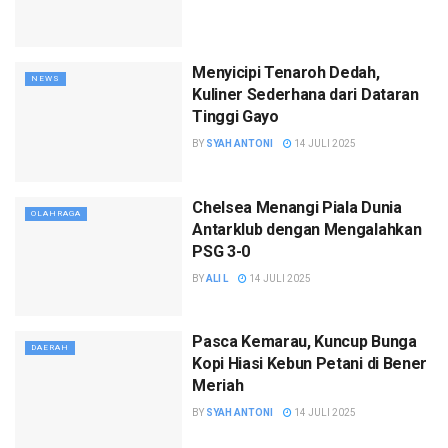
Menyicipi Tenaroh Dedah,
NEWS
Kuliner Sederhana dari Dataran
Tinggi Gayo
BY
SYAH ANTONI
14 JULI 2025
Chelsea Menangi Piala Dunia
OLAHRAGA
Antarklub dengan Mengalahkan
PSG 3-0
BY
ALI L
14 JULI 2025
Pasca Kemarau, Kuncup Bunga
DAERAH
Kopi Hiasi Kebun Petani di Bener
Meriah
BY
SYAH ANTONI
14 JULI 2025