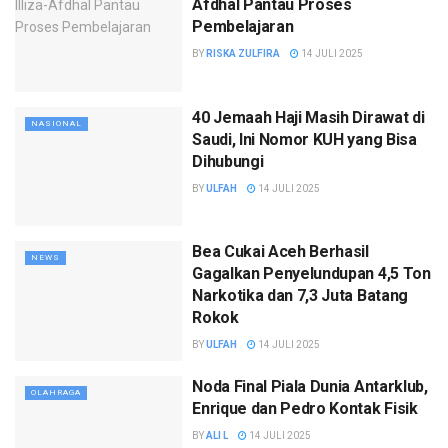
Afdhal Pantau Proses
Pembelajaran
BY
RISKA ZULFIRA
14 JULI 2025
40 Jemaah Haji Masih Dirawat di
NASIONAL
Saudi, Ini Nomor KUH yang Bisa
Dihubungi
BY
ULFAH
14 JULI 2025
Bea Cukai Aceh Berhasil
NEWS
Gagalkan Penyelundupan 4,5 Ton
Narkotika dan 7,3 Juta Batang
Rokok
BY
ULFAH
14 JULI 2025
Noda Final Piala Dunia Antarklub,
OLAHRAGA
Enrique dan Pedro Kontak Fisik
BY
ALI L
14 JULI 2025