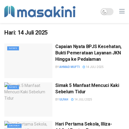
Hari:
14 Juli 2025
Capaian Nyata BPJS Kesehatan,
NEWS
Bukti Pemerataan Layanan JKN
Hingga ke Pedalaman
BY
AHMAD MUFTI
14 JULI 2025
Simak 5 Manfaat Mencuci Kaki
NEWS
Sebelum Tidur
BY
ULFAH
14 JULI 2025
Hari Pertama Sekola, Illiza-
DAERAH