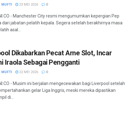
 MUFTI
23 MEI 2026
0
I.CO - Manchester City resmi mengumumkan kepergian Pep
a dari jabatan pelatih kepala. Segera setelah berakhirnya masa
atih asal...
pool Dikabarkan Pecat Arne Slot, Incar
i Iraola Sebagai Pengganti
 MUFTI
22 MEI 2026
0
.CO - Musim ini berjalan mengecewakan bagi Liverpool setelah
mpertahankan gelar Liga Inggris, meski mereka dipastikan
il di...