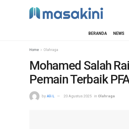
BERANDA
NEWS
Home
Olahraga
Mohamed Salah Ra
Pemain Terbaik PF
by
Ali L
20 Agustus 2025
in
Olahraga