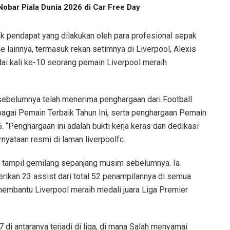
obar Piala Dunia 2026 di Car Free Day
ak pendapat yang dilakukan oleh para profesional sepak
e lainnya, termasuk rekan setimnya di Liverpool, Alexis
ai kali ke-10 seorang pemain Liverpool meraih
 sebelumnya telah menerima penghargaan dari Football
bagai Pemain Terbaik Tahun Ini, serta penghargaan Pemain
 “Penghargaan ini adalah bukti kerja keras dan dedikasi
rnyataan resmi di laman liverpoolfc.
 tampil gemilang sepanjang musim sebelumnya. Ia
ikan 23 assist dari total 52 penampilannya di semua
 membantu Liverpool meraih medali juara Liga Premier
47 di antaranya terjadi di liga, di mana Salah menyamai