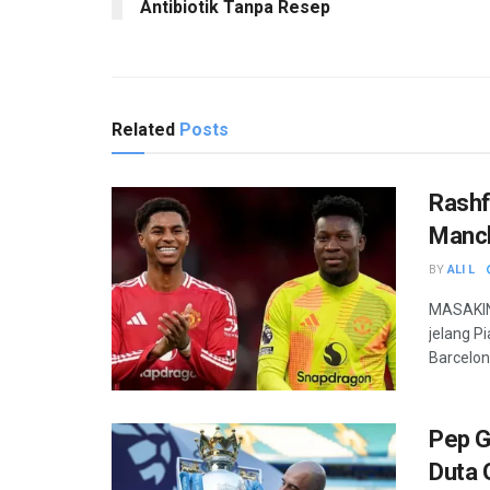
Antibiotik Tanpa Resep
Related
Posts
Rashf
Manch
BY
ALI L
MASAKINI
jelang P
Barcelon
Pep G
Duta 