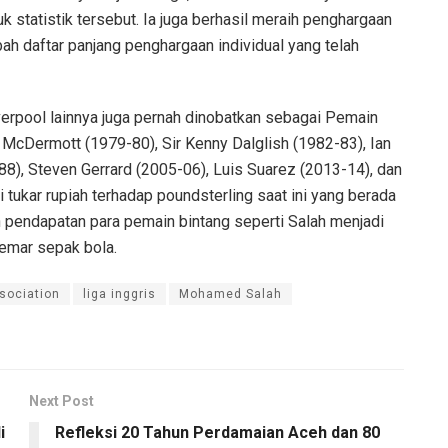
 statistik tersebut. Ia juga berhasil meraih penghargaan
h daftar panjang penghargaan individual yang telah
erpool lainnya juga pernah dinobatkan sebagai Pemain
y McDermott (1979-80), Sir Kenny Dalglish (1982-83), Ian
8), Steven Gerrard (2005-06), Luis Suarez (2013-14), dan
ai tukar rupiah terhadap poundsterling saat ini yang berada
an pendapatan para pemain bintang seperti Salah menjadi
gemar sepak bola.
ssociation
liga inggris
Mohamed Salah
Next Post
i
Refleksi 20 Tahun Perdamaian Aceh dan 80