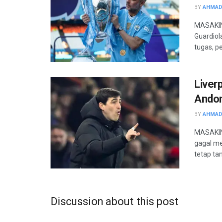
BY
AHMAD
MASAKIN
Guardiol
tugas, pel
Liver
Andon
BY
AHMAD
MASAKINI
gagal me
tetap tamp
Discussion about this post