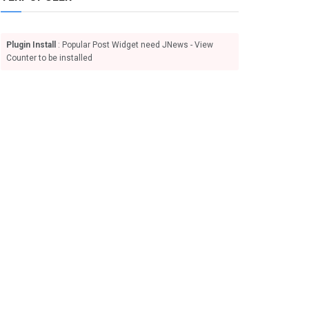
Plugin Install
: Popular Post Widget need JNews - View
Counter to be installed