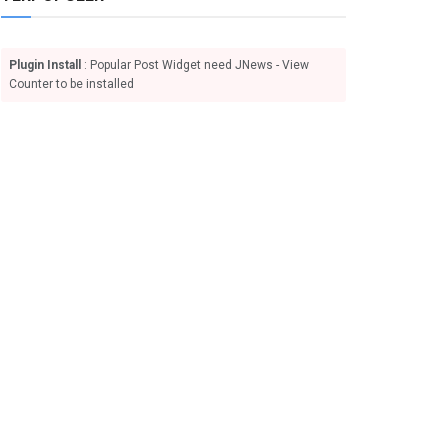
Plugin Install
: Popular Post Widget need JNews - View
Counter to be installed