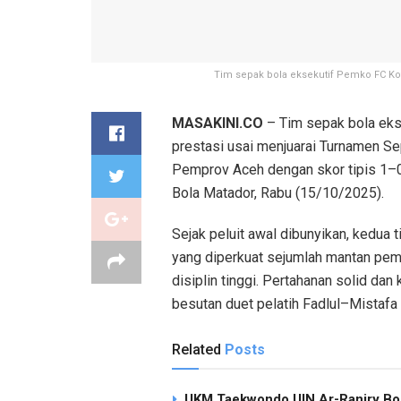
Tim sepak bola eksekutif Pemko FC Ko
MASAKINI.CO
– Tim sepak bola ek
prestasi usai menjuarai Turnamen S
Pemprov Aceh dengan skor tipis 1–0
Bola Matador, Rabu (15/10/2025).
Sejak peluit awal dibunyikan, kedua
yang diperkuat sejumlah mantan pem
disiplin tinggi. Pertahanan solid dan
besutan duet pelatih Fadlul–Mistafa J
Related
Posts
UKM Taekwondo UIN Ar-Raniry Bor