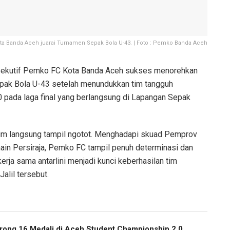
ta Banda Aceh juarai Turnamen Sepak Bola U-43. | Foto : Pemko Banda Aceh
sekutif Pemko FC Kota Banda Aceh sukses menorehkan
epak Bola U-43 setelah menundukkan tim tangguh
 pada laga final yang berlangsung di Lapangan Sepak
 tim langsung tampil ngotot. Menghadapi skuad Pemprov
ain Persiraja, Pemko FC tampil penuh determinasi dan
 kerja sama antarlini menjadi kunci keberhasilan tim
alil tersebut.
ong 16 Medali di Aceh Student Championship 2.0