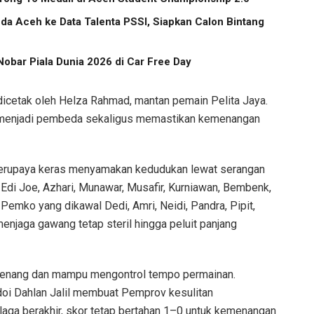
a Aceh ke Data Talenta PSSI, Siapkan Calon Bintang
obar Piala Dunia 2026 di Car Free Day
cetak oleh Helza Rahmad, mantan pemain Pelita Jaya.
ma menjadi pembeda sekaligus memastikan kemenangan
 berupaya keras menyamakan kedudukan lewat serangan
 Edi Joe, Azhari, Munawar, Musafir, Kurniawan, Bembenk,
g Pemko yang dikawal Dedi, Amri, Neidi, Pandra, Pipit,
menjaga gawang tetap steril hingga peluit panjang
 tenang dan mampu mengontrol tempo permainan.
doi Dahlan Jalil membuat Pemprov kesulitan
ga berakhir, skor tetap bertahan 1–0 untuk kemenangan