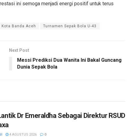
estasi ini semoga menjadi energi positif untuk terus
 Kota Banda Aceh
Turnamen Sepak Bola U-43
Next Post
Messi Prediksi Dua Wanita Ini Bakal Guncang
Dunia Sepak Bola
a Lantik Dr Emeraldha Sebagai Direktur RSUD
axa
SI
4 AGUSTUS 2026
0