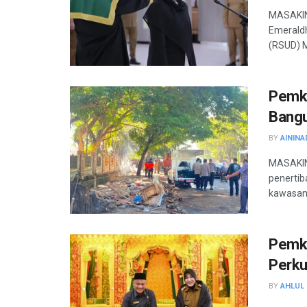
MASAKIN
Emeraldh
(RSUD) M
Pemko
Bangu
BY
AININA
MASAKIN
penertib
kawasan 
Pemko
Perku
BY
AHLUL 