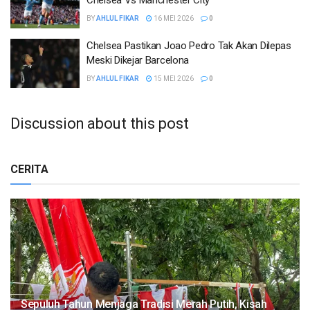
Chelsea Vs Manchester City
BY
AHLUL FIKAR
16 MEI 2026
0
Chelsea Pastikan Joao Pedro Tak Akan Dilepas
Meski Dikejar Barcelona
BY
AHLUL FIKAR
15 MEI 2026
0
Discussion about this post
CERITA
Sepuluh Tahun Menjaga Tradisi Merah Putih, Kisah