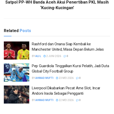
Satpol PP-WH Banda Aceh Akui Penertiban PKL Masih
‘Kucing-Kucingan’
Related
Posts
Rashford dan Onana Siap Kembali ke
Manchester United, Masa Depan Belum Jelas
BY
ALI L
2 JUNI 2026
0
Pep Guardiola Tinggalkan Kursi Pelatih, Jadi Duta
Global City Football Group
BY
AHMAD MUFTI
23 MEI 2026
0
Liverpool Dikabarkan Pecat Arne Slot, Incar
Andoni Iraola Sebagai Pengganti
BY
AHMAD MUFTI
22 MEI 2026
0