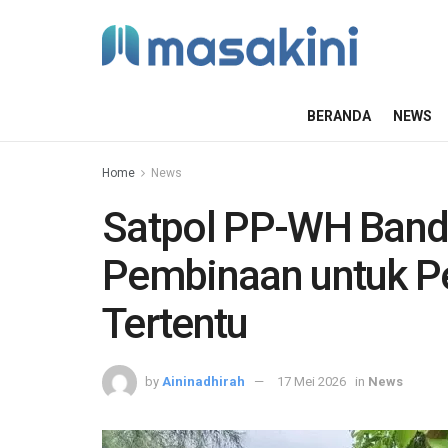
BERANDA
NEWS
Home
News
Satpol PP-WH Band
Pembinaan untuk Pe
Tertentu
by
Aininadhirah
17 Mei 2026
in
News