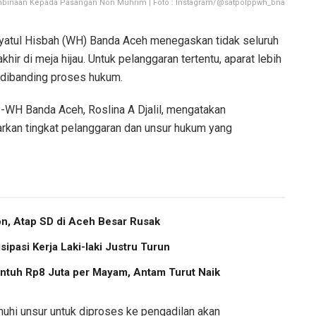
mbinaan Kepada Pasangan Non Muhrim | Foto : Instagram/@satpolppwh_bna
yatul Hisbah (WH) Banda Aceh menegaskan tidak seluruh
hir di meja hijau. Untuk pelanggaran tertentu, aparat lebih
dibanding proses hukum.
WH Banda Aceh, Roslina A Djalil, mengatakan
rkan tingkat pelanggaran dan unsur hukum yang
, Atap SD di Aceh Besar Rusak
pasi Kerja Laki-laki Justru Turun
ntuh Rp8 Juta per Mayam, Antam Turut Naik
uhi unsur untuk diproses ke pengadilan akan