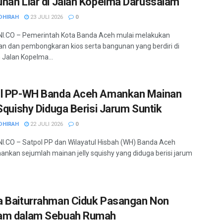
nan Liar di Jalan Kopelma Darussalam
DHIRAH
23 JULI 2026
0
I.CO – Pemerintah Kota Banda Aceh mulai melakukan
an dan pembongkaran kios serta bangunan yang berdiri di
Jalan Kopelma...
l PP-WH Banda Aceh Amankan Mainan
 Squishy Diduga Berisi Jarum Suntik
DHIRAH
22 JULI 2026
0
.CO – Satpol PP dan Wilayatul Hisbah (WH) Banda Aceh
kan sejumlah mainan jelly squishy yang diduga berisi jarum
 Baiturrahman Ciduk Pasangan Non
am dalam Sebuah Rumah