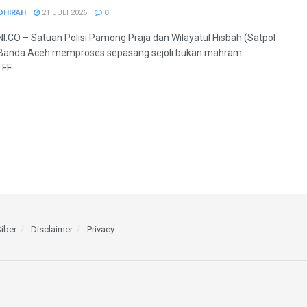
DHIRAH
21 JULI 2026
0
.CO – Satuan Polisi Pamong Praja dan Wilayatul Hisbah (Satpol
Banda Aceh memproses sepasang sejoli bukan mahram
FF...
iber
Disclaimer
Privacy