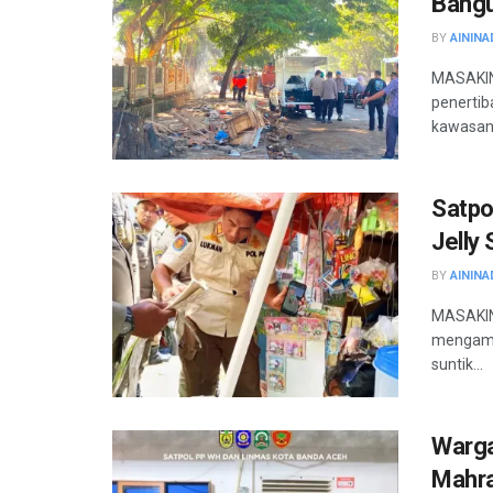
Bangu
BY
AININA
MASAKIN
penertib
kawasan 
Satpo
Jelly
BY
AININA
MASAKINI
mengaman
suntik...
Warga
Mahr