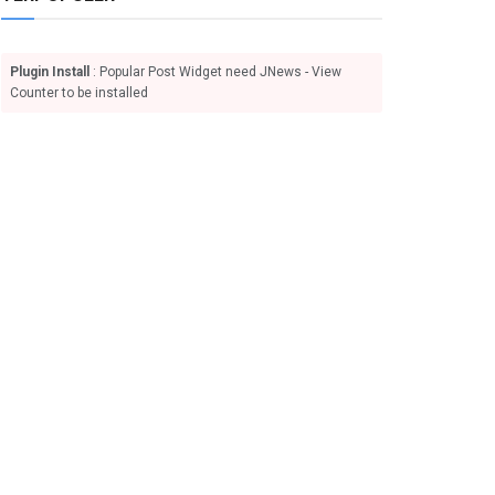
Plugin Install
: Popular Post Widget need JNews - View
Counter to be installed