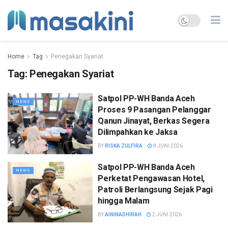
Home
Tag
Penegakan Syariat
Tag:
Penegakan Syariat
Satpol PP-WH Banda Aceh
NEWS
Proses 9 Pasangan Pelanggar
Qanun Jinayat, Berkas Segera
Dilimpahkan ke Jaksa
BY
RISKA ZULFIRA
8 JUNI 2026
Satpol PP-WH Banda Aceh
NEWS
Perketat Pengawasan Hotel,
Patroli Berlangsung Sejak Pagi
hingga Malam
BY
AININADHIRAH
2 JUNI 2026