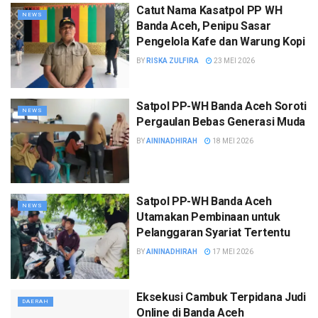
Catut Nama Kasatpol PP WH
NEWS
Banda Aceh, Penipu Sasar
Pengelola Kafe dan Warung Kopi
BY
RISKA ZULFIRA
23 MEI 2026
Satpol PP-WH Banda Aceh Soroti
NEWS
Pergaulan Bebas Generasi Muda
BY
AININADHIRAH
18 MEI 2026
Satpol PP-WH Banda Aceh
NEWS
Utamakan Pembinaan untuk
Pelanggaran Syariat Tertentu
BY
AININADHIRAH
17 MEI 2026
Eksekusi Cambuk Terpidana Judi
DAERAH
Online di Banda Aceh