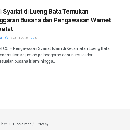
li Syariat di Lueng Bata Temukan
ggaran Busana dan Pengawasan Warnet
ketat
SI
17 JULI 2026
0
.CO – Pengawasan Syariat Islam di Kecamatan Lueng Bata
nemukan sejumlah pelanggaran qanun, mulai dari
esuaian busana Islami hingga...
iber
Disclaimer
Privacy