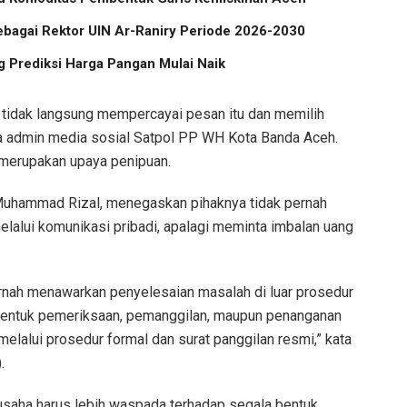
ebagai Rektor UIN Ar-Raniry Periode 2026-2030
 Prediksi Harga Pangan Mulai Naik
 tidak langsung mempercayai pesan itu dan memilih
 admin media sosial Satpol PP WH Kota Banda Aceh.
 merupakan upaya penipuan.
uhammad Rizal, menegaskan pihaknya tidak pernah
lalui komunikasi pribadi, apalagi meminta imbalan uang
rnah menawarkan penyelesaian masalah di luar prosedur
bentuk pemeriksaan, pemanggilan, maupun penanganan
elalui prosedur formal dan surat panggilan resmi,” kata
.
usaha harus lebih waspada terhadap segala bentuk