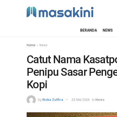
BERANDA
NEWS
Home
News
Catut Nama Kasatp
Penipu Sasar Penge
Kopi
by
Riska Zulfira
23 Mei 2026
in
News