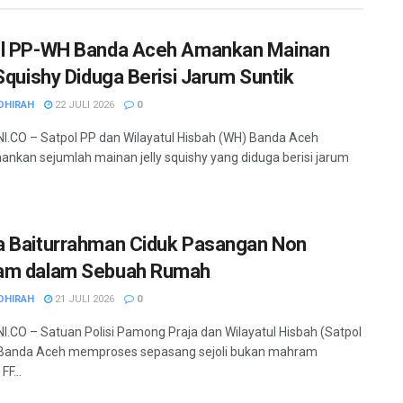
l PP-WH Banda Aceh Amankan Mainan
 Squishy Diduga Berisi Jarum Suntik
DHIRAH
22 JULI 2026
0
.CO – Satpol PP dan Wilayatul Hisbah (WH) Banda Aceh
kan sejumlah mainan jelly squishy yang diduga berisi jarum
 Baiturrahman Ciduk Pasangan Non
am dalam Sebuah Rumah
DHIRAH
21 JULI 2026
0
.CO – Satuan Polisi Pamong Praja dan Wilayatul Hisbah (Satpol
Banda Aceh memproses sepasang sejoli bukan mahram
FF...