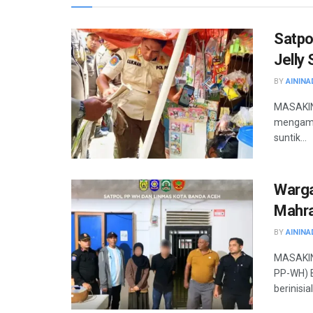
Satpo
Jelly
BY
AININA
MASAKINI
mengaman
suntik...
Warga
Mahr
BY
AININA
MASAKINI
PP-WH) 
berinisial 