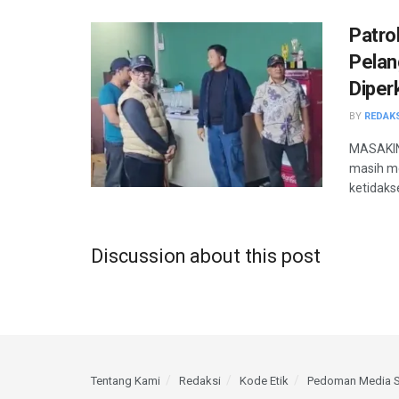
Patro
Pelan
Diper
BY
REDAK
MASAKINI
masih me
ketidaks
Discussion about this post
Tentang Kami
Redaksi
Kode Etik
Pedoman Media S