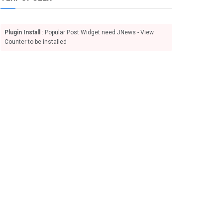
Plugin Install
: Popular Post Widget need JNews - View
Counter to be installed