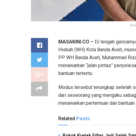
Kas
MASAKINI.CO –
Di tengah gencarny
Hisbah (WH) Kota Banda Aceh, munc
PP WH Banda Aceh, Muhammad Rizal.
menawarkan “jalan pintas” penyeles
bantuan tertentu.
Modus tersebut terungkap setelah 
dari seseorang yang mengaku sebag
menawarkan pertemuan dan bantuan t
Related
Posts
Rokok Kretek Filter Jadi Salah S