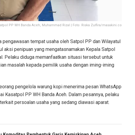
atpol PP WH Banda Aceh, Muhammad Rizal | Foto: Riska Zulfira/masakini.co
a pengawasan tempat usaha oleh Satpol PP dan Wilayatul
ul aksi penipuan yang mengatasnamakan Kepala Satpol
 Pelaku diduga memanfaatkan situasi tersebut untuk
aian masalah kepada pemilik usaha dengan iming-iming
seorang pengelola warung kopi menerima pesan WhatsApp
ai Kasatpol PP WH Banda Aceh. Dalam pesannya, pelaku
erkait persoalan usaha yang sedang diawasi aparat.
atu Komoditas Pembentuk Garis Kemiskinan Aceh