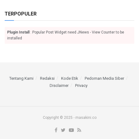
TERPOPULER
Plugin Install
: Popular Post Widget need JNews - View Counter to be
installed
Tentang Kami
Redaksi
Kode Etik
Pedoman Media Siber
Disclaimer
Privacy
Copyright © 2025 - masakini.co