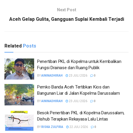
Next Post
Aceh Gelap Gulita, Gangguan Suplai Kembali Terjadi
Related
Posts
Penertiban PKL di Kopelma untuk Kembalikan
Fungsi Drainase dan Ruang Publik
BY
AININADHIRAH
23 JULI 2026
0
Pemko Banda Aceh Tertibkan Kios dan
Bangunan Liar di Jalan Kopelma Darussalam
BY
AININADHIRAH
23 JULI 2026
0
Besok Penertiban PKL di Kopelma Darussalam,
Dishub Terapkan Rekayasa Lalu Lintas
BY
RISKA ZULFIRA
22 JULI 2026
0