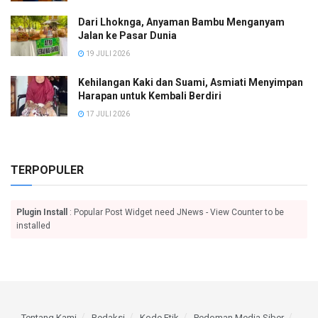
Dari Lhoknga, Anyaman Bambu Menganyam
Jalan ke Pasar Dunia
19 JULI 2026
Kehilangan Kaki dan Suami, Asmiati Menyimpan
Harapan untuk Kembali Berdiri
17 JULI 2026
TERPOPULER
Plugin Install
: Popular Post Widget need JNews - View Counter to be
installed
Tentang Kami
Redaksi
Kode Etik
Pedoman Media Siber